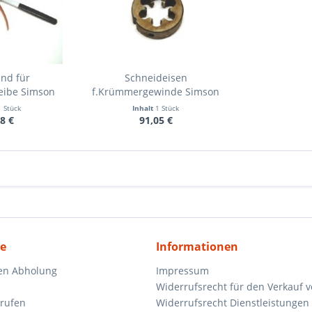
and für
Schneideisen
eibe Simson
f.Krümmergewinde Simson
1 Stück
Inhalt
1 Stück
8 €
91,05 €
ce
Informationen
en Abholung
Impressum
Widerrufsrecht für den Verkauf 
rrufen
Widerrufsrecht Dienstleistungen 