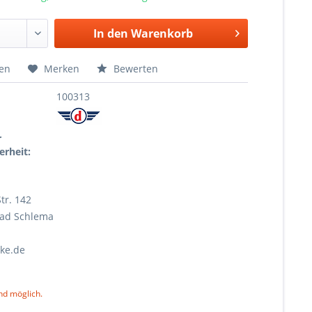
In den
Warenkorb
hen
Merken
Bewerten
100313
r
erheit:
tr. 142
Bad Schlema
ke.de
nd möglich.