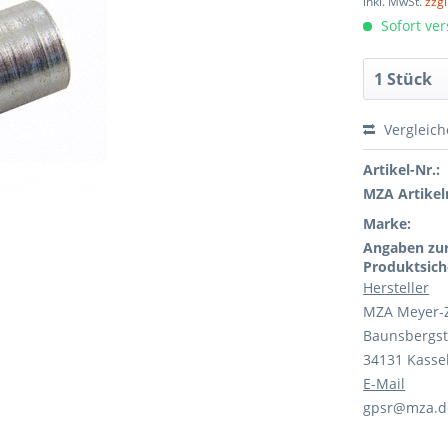
inkl. MwSt.
zzg
Sofort ver
Vergleic
Artikel-Nr.:
MZA Artikeln
Marke:
Angaben zu
Produktsich
Hersteller
MZA Meyer-
Baunsbergst
34131 Kasse
E-Mail
gpsr@mza.d