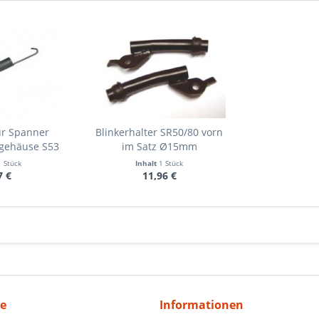
ür Spanner
Blinkerhalter SR50/80 vorn
rgehäuse S53
im Satz Ø15mm
1 Stück
Inhalt
1 Stück
7 €
11,96 €
ce
Informationen