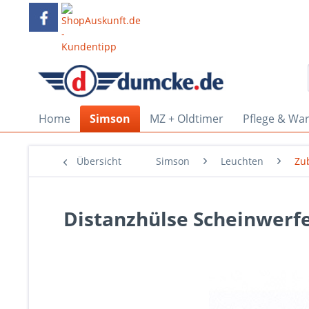
Home
Simson
MZ + Oldtimer
Pflege & Wa
Übersicht
Simson
Leuchten
Zu
Distanzhülse Scheinwerfe