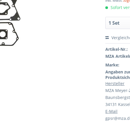
inkl. MwSt.
zzg
Sofort ver
Vergleic
Artikel-Nr.:
MZA Artikeln
Marke:
Angaben zu
Produktsich
Hersteller
MZA Meyer-
Baunsbergst
34131 Kasse
E-Mail
gpsr@mza.d