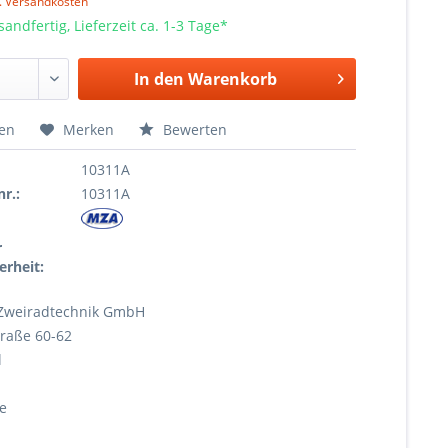
l. Versandkosten
sandfertig, Lieferzeit ca. 1-3 Tage*
In den
Warenkorb
hen
Merken
Bewerten
10311A
r.:
10311A
r
erheit:
Zweiradtechnik GmbH
raße 60-62
l
e