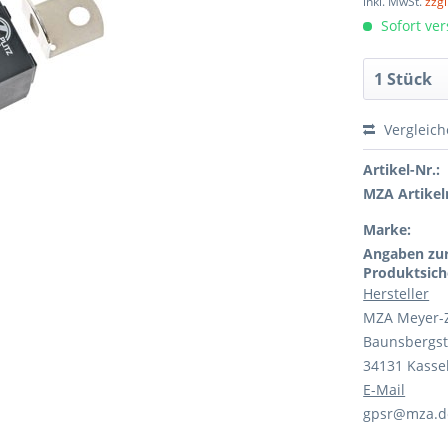
inkl. MwSt.
zzg
Sofort ver
Vergleic
Artikel-Nr.:
MZA Artikeln
Marke:
Angaben zu
Produktsich
Hersteller
MZA Meyer-
Baunsbergst
34131 Kasse
E-Mail
gpsr@mza.d