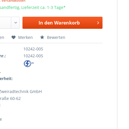
l. Versandkosten
sandfertig, Lieferzeit ca. 1-3 Tage*
In den
Warenkorb
hen
Merken
Bewerten
10242-00S
r.:
10242-00S
r
erheit:
Zweiradtechnik GmbH
raße 60-62
l
e