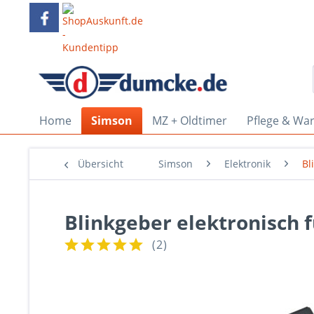
Home
Simson
MZ + Oldtimer
Pflege & Wa
Übersicht
Simson
Elektronik
Bl
Blinkgeber elektronisch 
(
2
)