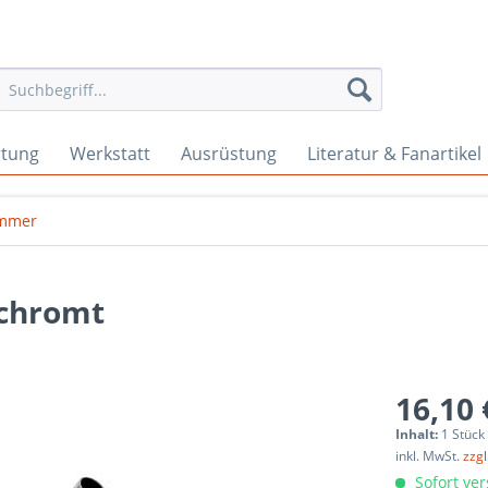
rtung
Werkstatt
Ausrüstung
Literatur & Fanartikel
mmer
chromt
16,10 
Inhalt:
1 Stück
inkl. MwSt.
zzg
Sofort ver