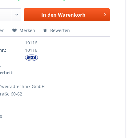
In den
Warenkorb
hen
Merken
Bewerten
10116
r.:
10116
r
erheit:
Zweiradtechnik GmbH
raße 60-62
l
e