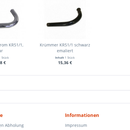
rom KR51/1,
Krümmer KR51/1 schwarz
ar
emaliert
1 Stück
Inhalt
1 Stück
8 €
15,36 €
ce
Informationen
en Abholung
Impressum