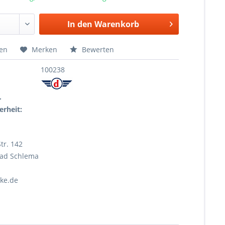
In den
Warenkorb
hen
Merken
Bewerten
100238
r
erheit:
tr. 142
Bad Schlema
ke.de