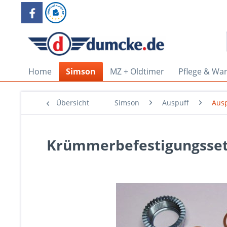
Home
Simson
MZ + Oldtimer
Pflege & Wa
Übersicht
Simson
Auspuff
Aus
Krümmerbefestigungsset