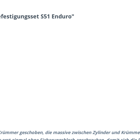
estigungsset S51 Enduro"
n Krümmer geschoben, die massive zwischen Zylinder und Krümmer
st einmal ohne Sicherungsblech anschrauben, damit sich die D